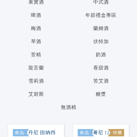
果實酒
中式酒
啤酒
年節禮盒專區
梅酒
蘭姆酒
琴酒
伏特加
苦精
奶酒
龍舌蘭
香甜酒
雪莉酒
苦艾酒
艾碧斯
糖漿
無酒精
新品
新品
特價