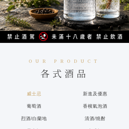
OUR PRODUCT
各式酒品
威士忌
新進及優惠
葡萄酒
香檳氣泡酒
烈酒/白蘭地
清酒/燒酎