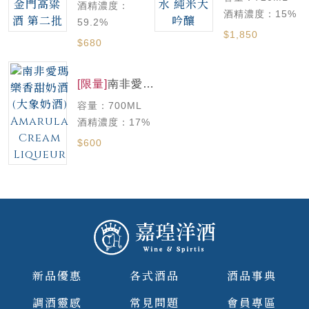
酒精濃度：
酒精濃度：15%
59.2%
$1,850
$680
[限量]
南非愛瑪
樂香甜奶酒(大
容量：700ML
象奶酒)
Amarula
酒精濃度：17%
Cream
$600
Liqueur
新品優惠
各式酒品
酒品事典
調酒靈感
常見問題
會員專區