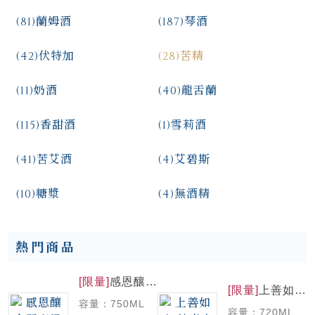
(81)
蘭姆酒
(187)
琴酒
(42)
伏特加
(28)
苦精
(11)
奶酒
(40)
龍舌蘭
(115)
香甜酒
(1)
雪莉酒
(41)
苦艾酒
(4)
艾碧斯
(10)
糖漿
(4)
無酒精
熱門商品
[限量]
感恩釀
[限量]
上善如水
金門高粱酒 第
純米大吟釀
容量：750ML
二批
容量：720ML