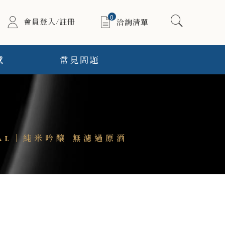
0
會員登入/註冊
洽詢清單
感
常見問題
val｜純米吟釀 無濾過原酒