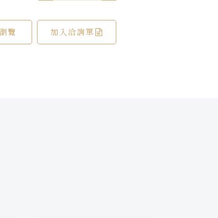
瀏覽
加入洽詢單