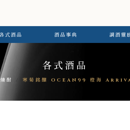
各式酒品
酒品事典
調酒靈
各式酒品
/燒酎
/
寒菊銘釀 OCEAN99 橙海 Arri