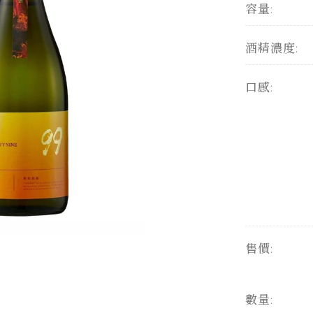
容量:
酒精濃度:
口感:
售價:
數量: