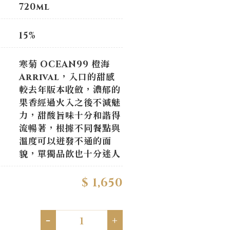
720ml
15%
寒菊 OCEAN99 橙海
Arrival，入口的甜感
較去年版本收斂，濃郁的
果香經過火入之後不減魅
力，甜酸旨味十分和諧得
流暢著，根據不同餐點與
溫度可以迸發不通的面
貌，單獨品飲也十分迷人
$ 1,650
-
+