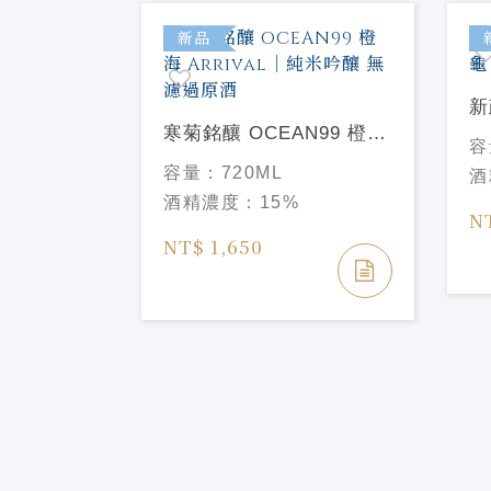
新品
新
寒菊銘釀 OCEAN99 橙海
8
容
Arrival｜純米吟釀 無濾過
容量：
720ML
酒
原酒
酒精濃度：
15%
創辦人精選
N
7年 #201
NT$ 1,650
age
%
ice
/17yo#201