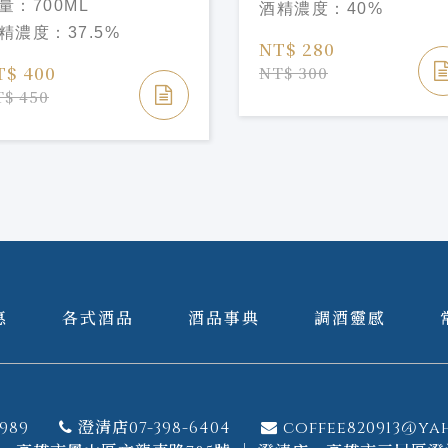
量：
700ML
酒精濃度：
40%
精濃度：
37.5%
NT$ 280
T$ 400
NT$ 300
$ 450
惠
各式酒品
酒品事典
調酒靈感
989
澄清店07-398-6404
coffee820913@ya