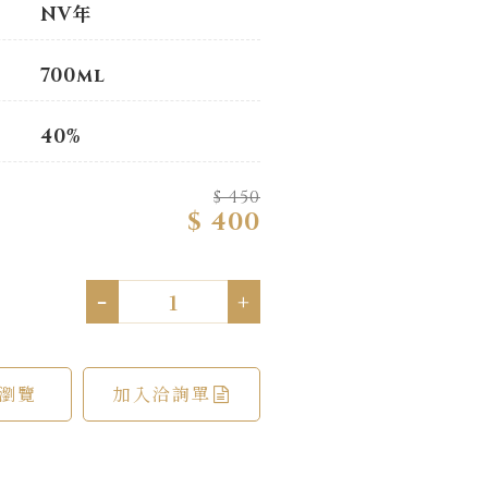
NV年
700ml
40%
$ 450
$ 400
-
+
瀏覽
加入洽詢單