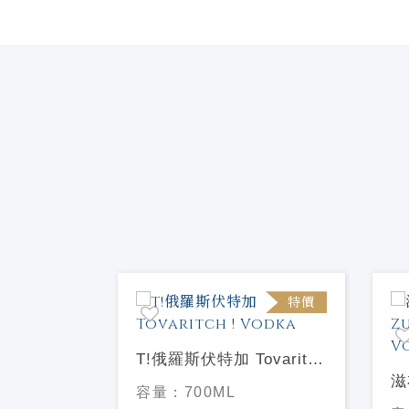
特價
特價
加Nikka
T!俄羅斯伏特加 Tovaritch
! Vodka
滋
容量：
700ML
Zu