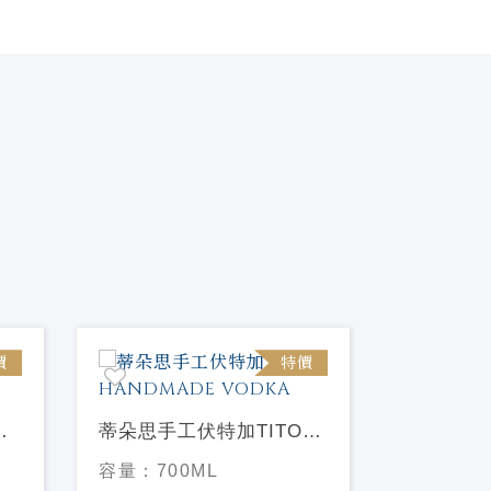
價
特價
蒂朵思手工伏特加TITOS
HANDMADE VODKA
EXTRA 
容量：
700ML
加EXTRA