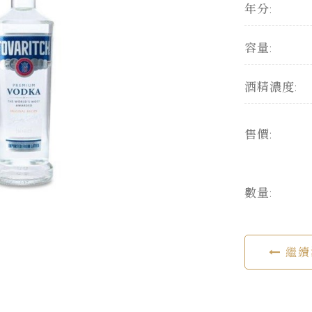
年分:
容量:
酒精濃度:
售價:
數量:
繼續