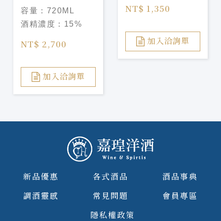
照菊 39 Sparkling
NT$ 1,350
容量：
720ML
純米大吟釀
酒精濃度：
15%
Luminous
Emblem 720ml
加入洽詢單
NT$ 2,700
加入洽詢單
新品優惠
各式酒品
酒品事典
調酒靈感
常見問題
會員專區
隱私權政策