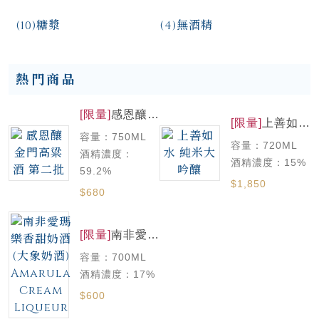
(10)
糖漿
(4)
無酒精
熱門商品
[限量]
感恩釀
[限量]
上善如水
金門高粱酒 第
純米大吟釀
容量：750ML
二批
容量：720ML
酒精濃度：
酒精濃度：15%
59.2%
$1,850
$680
[限量]
南非愛瑪
樂香甜奶酒(大
容量：700ML
象奶酒)
Amarula
酒精濃度：17%
Cream
$600
Liqueur