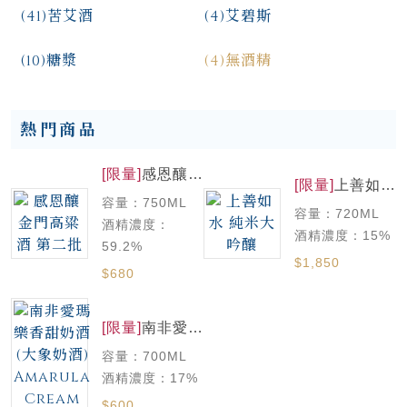
(41)
苦艾酒
(4)
艾碧斯
(10)
糖漿
(4)
無酒精
熱門商品
[限量]
感恩釀
[限量]
上善如水
金門高粱酒 第
純米大吟釀
容量：750ML
二批
容量：720ML
酒精濃度：
酒精濃度：15%
59.2%
$1,850
$680
[限量]
南非愛瑪
樂香甜奶酒(大
容量：700ML
象奶酒)
Amarula
酒精濃度：17%
Cream
$600