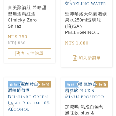
喜美聚酒莊 希哈甜
型無酒精紅酒
聖沛黎洛天然氣泡礦
Cimicky Zero
泉水250ml玻璃瓶
Shiraz
(箱)SAN
PELLEGRINO
NT$ 750
SPARKLING
NT$ 1,080
NT$ 880
WATER
加入洽詢單
加入洽詢單
新品
特價
新品
特價
加減喝 氣泡白葡萄
風味飲 plus &