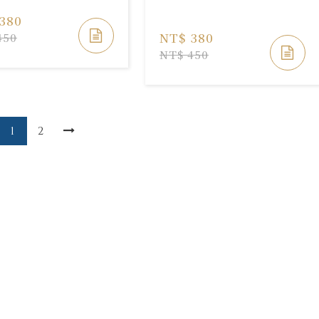
380
NT$ 380
450
NT$ 450
1
2