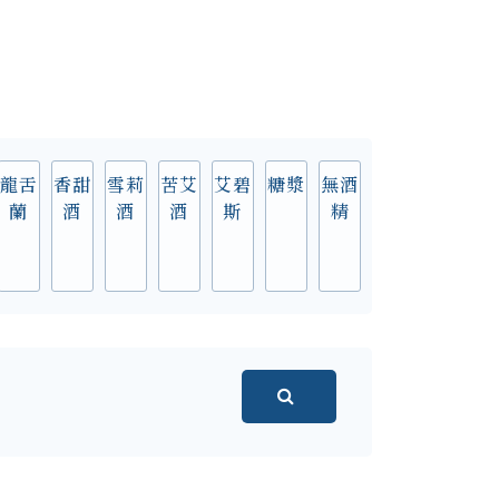
龍舌
香甜
雪莉
苦艾
艾碧
糖漿
無酒
蘭
酒
酒
酒
斯
精