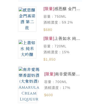
[限量]
感恩釀 金門高
粱酒 第二批
容量：750ML
酒精濃度：59.2%
$680
[限量]
上善如水 純米
大吟釀
容量：720ML
酒精濃度：15%
$1,850
[限量]
南非愛瑪樂香
甜奶酒(大象奶酒)
容量：700ML
Amarula Cream
Liqueur
酒精濃度：17%
$600