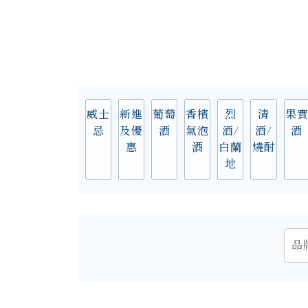
威士
新進
葡萄
香檳
烈
清
果
忌
及優
酒
氣泡
酒/
酒/
酒
惠
酒
白蘭
燒酎
地
品