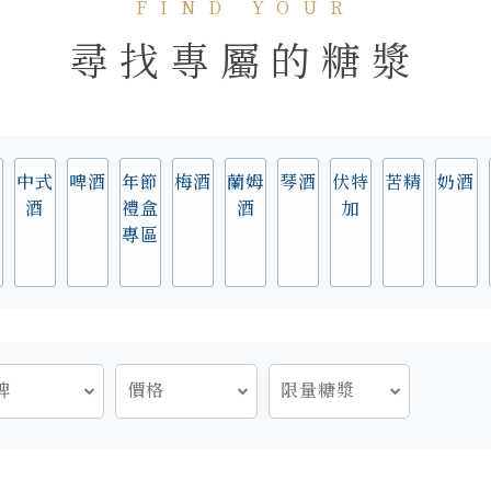
FIND YOUR
尋找專屬的糖漿
實
中式
啤酒
年節
梅酒
蘭姆
琴酒
伏特
苦精
奶酒
酒
禮盒
酒
加
專區
牌
價格
限量糖漿