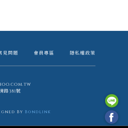
常見問題
會員專區
隱私權政策
hoo.com.tw
清路381號
igned By
Bondlink