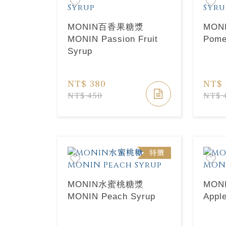
MONIN百香果糖漿
MON
MONIN Passion Fruit
Pome
Syrup
NT$ 380
NT$ 
NT$ 450
NT$ 
特價
MONIN水蜜桃糖漿
MON
MONIN Peach Syrup
Appl