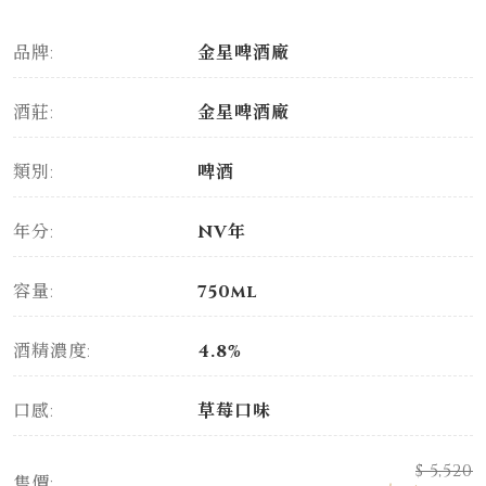
品牌:
金星啤酒廠
酒莊:
金星啤酒廠
類別:
啤酒
年分:
NV年
容量:
750ml
酒精濃度:
4.8%
口感:
草莓口味
$ 5,520
售價: