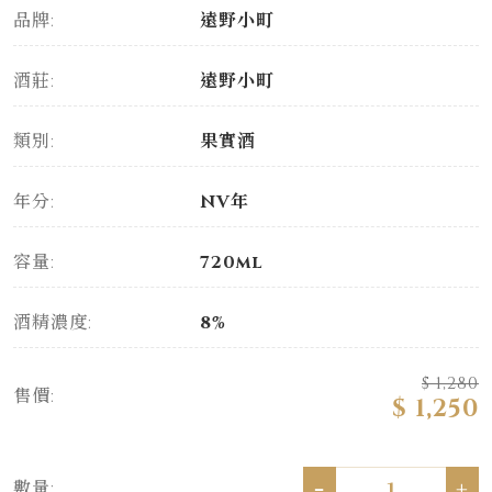
品牌:
遠野小町
酒莊:
遠野小町
類別:
果實酒
年分:
NV年
容量:
720ml
酒精濃度:
8%
$ 1,280
售價:
$ 1,250
-
+
數量: