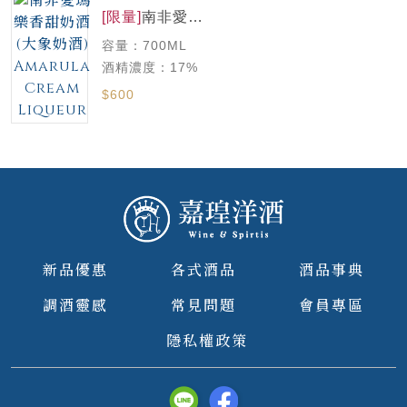
[限量]
南非愛瑪
樂香甜奶酒(大
容量：700ML
象奶酒)
Amarula
酒精濃度：17%
Cream
$600
Liqueur
新品優惠
各式酒品
酒品事典
調酒靈感
常見問題
會員專區
隱私權政策