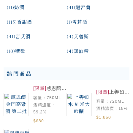
(11)
奶酒
(41)
龍舌蘭
(115)
香甜酒
(1)
雪莉酒
(41)
苦艾酒
(4)
艾碧斯
(10)
糖漿
(4)
無酒精
熱門商品
[限量]
感恩釀
[限量]
上善如水
金門高粱酒 第
純米大吟釀
容量：750ML
二批
容量：720ML
酒精濃度：
酒精濃度：15%
59.2%
$1,850
$680