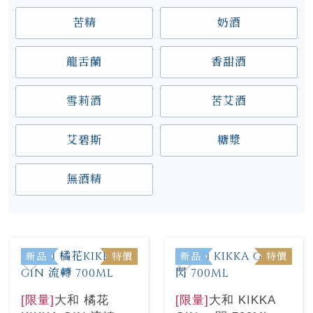
苦精
奶酒
龍舌蘭
香甜酒
雪莉酒
苦艾酒
艾碧斯
糖漿
無酒精
新品
特價
新品
特價
[限量]
大和 橘花
[限量]
大和 KIKKA