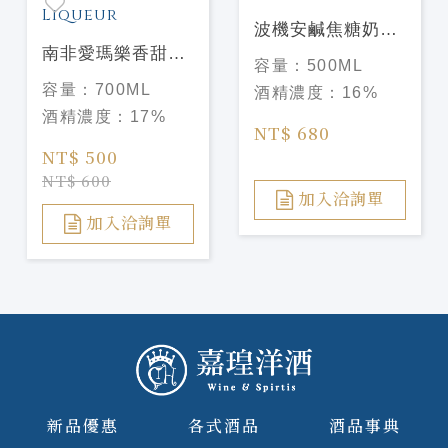
波機安鹹焦糖奶酒
南非愛瑪樂香甜奶
BIAŁY BOCIAN
容量：
500ML
酒(大象奶酒)
SŁONY KARMEL
容量：
700ML
酒精濃度：
16%
Amarula Cream
酒精濃度：
17%
Liqueur
NT$ 680
NT$ 500
NT$ 600
加入洽詢單
加入洽詢單
新品優惠
各式酒品
酒品事典