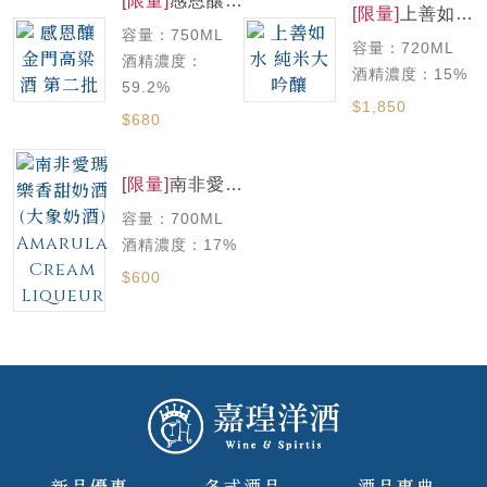
[限量]
感恩釀
[限量]
上善如水
金門高粱酒 第
純米大吟釀
容量：750ML
二批
容量：720ML
酒精濃度：
酒精濃度：15%
59.2%
$1,850
$680
[限量]
南非愛瑪
樂香甜奶酒(大
容量：700ML
象奶酒)
Amarula
酒精濃度：17%
Cream
$600
Liqueur
新品優惠
各式酒品
酒品事典