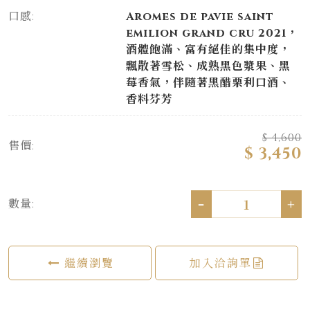
口感:
Aromes de pavie saint
emilion grand cru 2021，
酒體飽滿、富有絕佳的集中度，
飄散著雪松、成熟黑色漿果、黑
莓香氣，伴隨著黑醋栗利口酒、
香料芬芳
$ 4,600
售價:
$ 3,450
-
+
數量:
繼續瀏覽
加入洽詢單