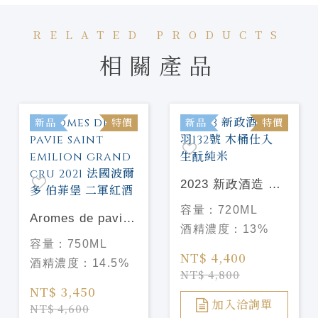
RELATED PRODUCTS
相關產品
新品
特價
新品
特價
2023 新政酒造 陸
羽132號 木桶仕入
容量：
720ML
Aromes de pavie
生酛純米
酒精濃度：
13%
saint emilion
容量：
750ML
grand cru 2021 法
NT$ 4,400
酒精濃度：
14.5%
國波爾多 伯菲堡
NT$ 4,800
二軍紅酒
NT$ 3,450
加入洽詢單
NT$ 4,600