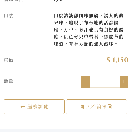
口感:
口感清淡卻回味無窮，誘人的漿
果味，體現了布根地的活潑優
雅，芳香、多汁並具有良好的酸
度，紅色莓果中帶著一絲皮革的
味道，有著另類的迷人滋味。
$ 1,150
售價:
-
+
數量:
繼續瀏覽
加入洽詢單