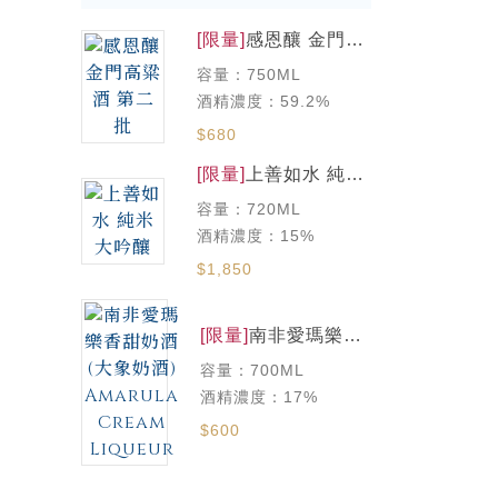
[限量]
感恩釀 金門高
粱酒 第二批
容量：750ML
酒精濃度：59.2%
$680
[限量]
上善如水 純米
大吟釀
容量：720ML
酒精濃度：15%
$1,850
[限量]
南非愛瑪樂香
甜奶酒(大象奶酒)
容量：700ML
Amarula Cream
Liqueur
酒精濃度：17%
$600