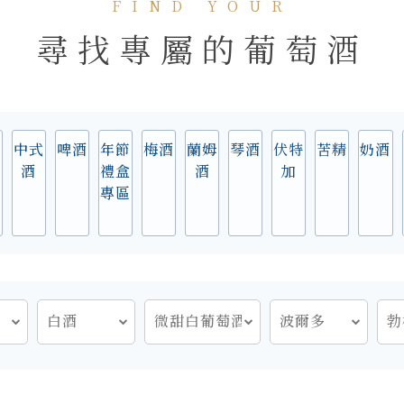
FIND YOUR
尋找專屬的葡萄酒
實
中式
啤酒
年節
梅酒
蘭姆
琴酒
伏特
苦精
奶酒
酒
禮盒
酒
加
專區
白酒
微甜白葡萄酒
波爾多
勃