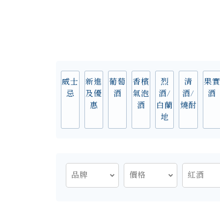
威士
新進
葡萄
香檳
烈
清
果
忌
及優
酒
氣泡
酒/
酒/
酒
惠
酒
白蘭
燒酎
地
品牌
價格
紅酒