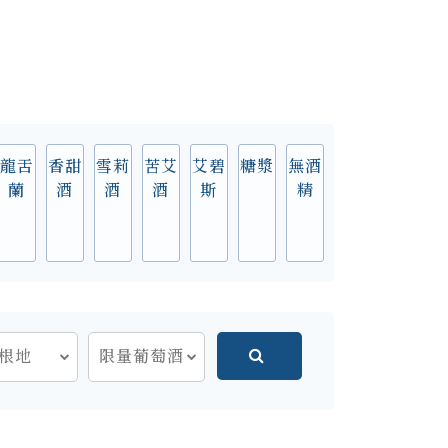
龍舌
香甜
雪莉
苦艾
艾碧
糖漿
無酒
蘭
酒
酒
酒
斯
精
根地
限量葡萄酒