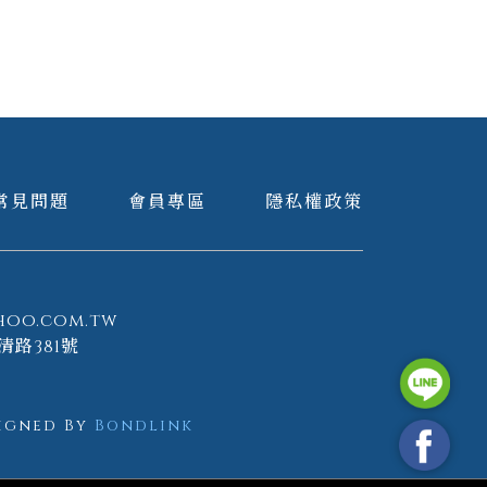
常見問題
會員專區
隱私權政策
hoo.com.tw
清路381號
igned By
Bondlink