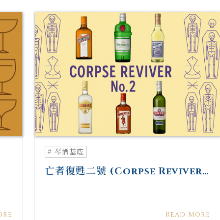
# 琴酒基底
亡者復甦二號 (Corpse Reviver
No. 2)：把晨光酸爽與藥草迷霧鎖
進杯中的經典醒魂酒
ore
Read More