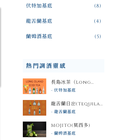
伏特加基底
(8)
龍舌蘭基底
(4)
蘭姆酒基底
(5)
熱門調酒靈感
長島冰茶（Long
Island Iced
伏特加基底
Tea）：一杯看起來像
龍舌蘭日出(Tequila
茶、實際是高濃度的
Sunrise)
「高球怪物」
龍舌蘭基底
MOJITO(莫西多)
蘭姆酒基底