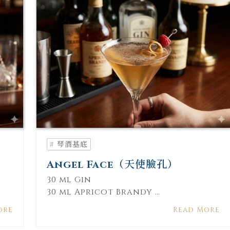
# 琴酒基底
Angel Face（天使臉孔）
30 ml Gin
30 ml Apricot Brandy
30 ml Calvados
ore
Read More