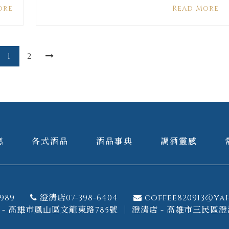
ore
Read More
1
2
惠
各式酒品
酒品事典
調酒靈感
989
澄清店07-398-6404
coffee820913@ya
- 高雄市鳳山區文龍東路785號 ｜ 澄清店 - 高雄市三民區澄