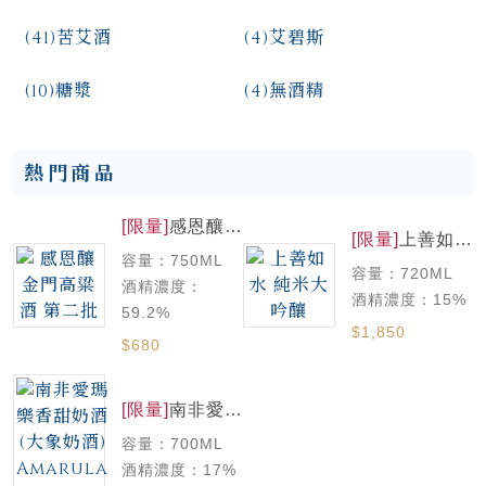
(41)
苦艾酒
(4)
艾碧斯
(10)
糖漿
(4)
無酒精
熱門商品
[限量]
感恩釀
[限量]
上善如水
金門高粱酒 第
純米大吟釀
容量：750ML
二批
容量：720ML
酒精濃度：
酒精濃度：15%
59.2%
$1,850
$680
[限量]
南非愛瑪
樂香甜奶酒(大
容量：700ML
象奶酒)
Amarula
酒精濃度：17%