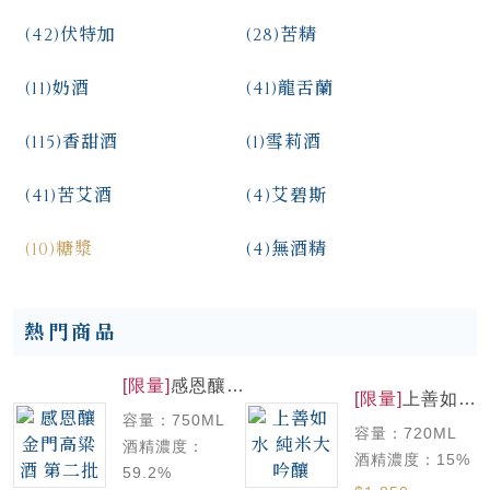
(42)
伏特加
(28)
苦精
(11)
奶酒
(41)
龍舌蘭
(115)
香甜酒
(1)
雪莉酒
(41)
苦艾酒
(4)
艾碧斯
(10)
糖漿
(4)
無酒精
熱門商品
[限量]
感恩釀
[限量]
上善如水
金門高粱酒 第
純米大吟釀
容量：750ML
二批
容量：720ML
酒精濃度：
酒精濃度：15%
59.2%