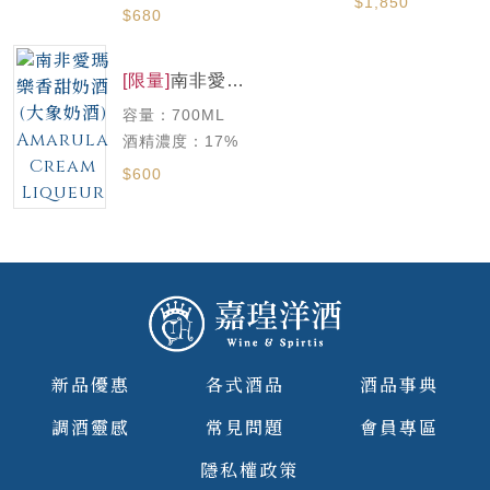
$1,850
$680
[限量]
南非愛瑪
樂香甜奶酒(大
容量：700ML
象奶酒)
Amarula
酒精濃度：17%
Cream
$600
Liqueur
新品優惠
各式酒品
酒品事典
調酒靈感
常見問題
會員專區
隱私權政策