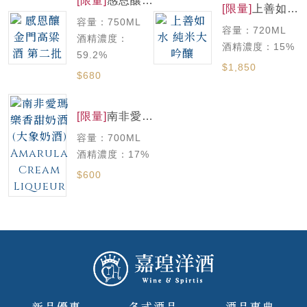
[限量]
感恩釀
[限量]
上善如水
金門高粱酒 第
純米大吟釀
容量：750ML
二批
容量：720ML
酒精濃度：
酒精濃度：15%
59.2%
$1,850
$680
[限量]
南非愛瑪
樂香甜奶酒(大
容量：700ML
象奶酒)
Amarula
酒精濃度：17%
Cream
$600
Liqueur
新品優惠
各式酒品
酒品事典