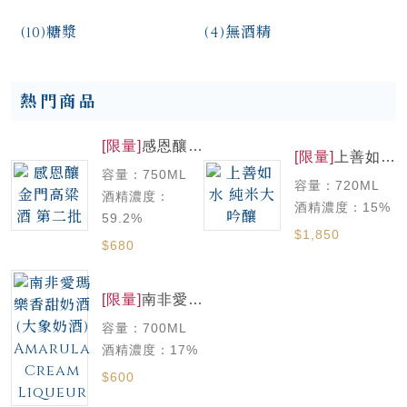
(10)
糖漿
(4)
無酒精
熱門商品
[限量]
感恩釀
[限量]
上善如水
金門高粱酒 第
純米大吟釀
容量：750ML
二批
容量：720ML
酒精濃度：
酒精濃度：15%
59.2%
$1,850
$680
[限量]
南非愛瑪
樂香甜奶酒(大
容量：700ML
象奶酒)
Amarula
酒精濃度：17%
Cream
$600
Liqueur