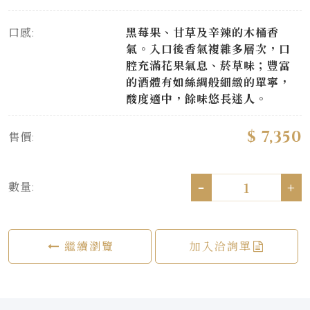
口感:
黑莓果、甘草及辛辣的木桶香
氣。入口後香氣複雜多層次，口
腔充滿花果氣息、菸草味；豐富
的酒體有如絲綢般細緻的單寧，
酸度適中，餘味悠長迷人。
$ 7,350
售價:
-
+
數量:
繼續瀏覽
加入洽詢單