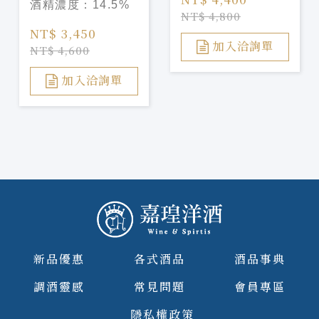
酒精濃度：
14.5%
國波爾多 伯菲堡
NT$ 4,800
二軍紅酒
NT$ 3,450
加入洽詢單
NT$ 4,600
加入洽詢單
新品優惠
各式酒品
酒品事典
調酒靈感
常見問題
會員專區
隱私權政策