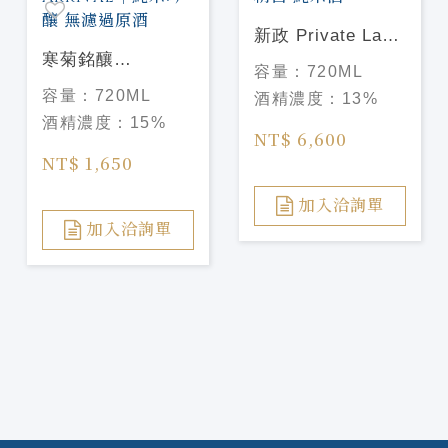
新政 Private Lab
寒菊銘釀
涅槃龜 88%低精白
容量：
720ML
OCEAN99 橙海
純米酒
容量：
720ML
酒精濃度：
13%
Arrival｜純米吟釀
酒精濃度：
15%
無濾過原酒
NT$ 6,600
NT$ 1,650
加入洽詢單
加入洽詢單