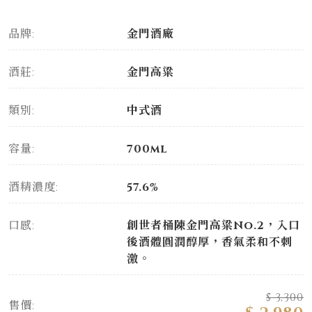
品牌:
金門酒廠
酒莊:
金門高粱
類別:
中式酒
容量:
700ml
酒精濃度:
57.6%
口感:
創世者桶陳金門高粱No.2，入口
後酒體圓潤醇厚，香氣柔和不刺
激。
$ 3,300
售價: