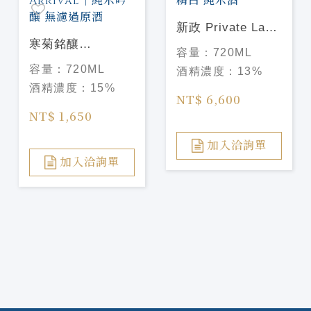
新政 Private Lab
寒菊銘釀
涅槃龜 88%低精白
容量：
720ML
OCEAN99 橙海
純米酒
容量：
720ML
酒精濃度：
13%
Arrival｜純米吟釀
酒精濃度：
15%
無濾過原酒
NT$ 6,600
NT$ 1,650
加入洽詢單
加入洽詢單