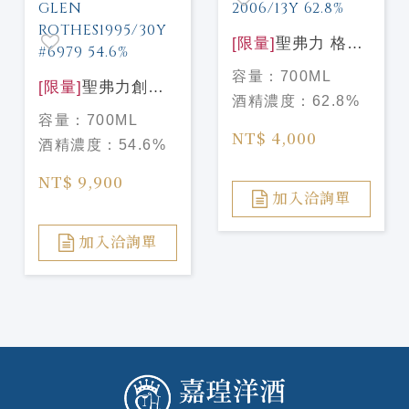
[限量]
聖弗力 格蘭
利威2006/15年
容量：
700ML
[限量]
聖弗力創辦
62.8%
酒精濃度：
62.8%
人系列 格蘭路思
SIGNATORY
容量：
700ML
1995/30年#6979
GLENLIVET
NT$ 4,000
酒精濃度：
54.6%
54.6%單桶原酒
2006/13Y 62.8%
SIGNATORY
NT$ 9,900
GLEN
加入洽詢單
ROTHES1995/30Y
#6979 54.6%
加入洽詢單