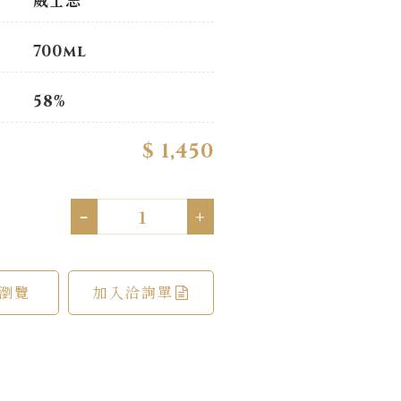
威士忌
700ml
58%
$ 1,450
-
+
瀏覽
加入洽詢單