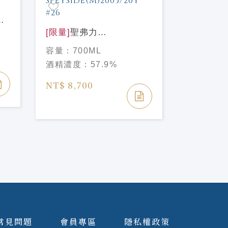
[限量]
聖弗力
[限量]
聖弗
SPEYSIDE(M)2005/20年
德2008/
容量：
700ML
容量：
70
單桶原酒#26
SIGNATO
酒精濃度：
57.9%
酒精濃度
SIGNATORY
LINKWOO
SPEYSIDE(M)2005/20Y
57.1%
NT$ 8,700
NT$ 2,7
#26
NT$ 3,07
常見問題
會員專區
隱私權政策