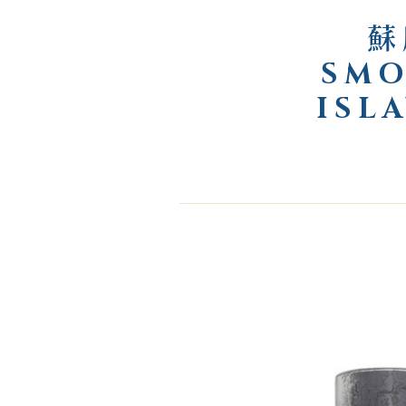
蘇
SMO
ISL