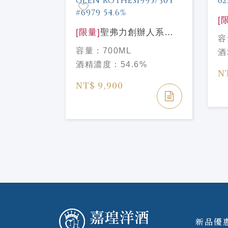
12年PX
[
goyne 12
[限量]
聖弗力創辦人系列
2
容
ask
格蘭路思1995/30年#6979
S
容量：
700ML
%
酒
54.6%單桶原酒
G
酒精濃度：
54.6%
SIGNATORY GLEN
6
N
ROTHES1995/30Y #6979
NT$ 9,900
54.6%
新品優