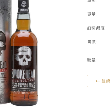
類別:
容量:
酒精濃度:
售價:
數量:
繼續