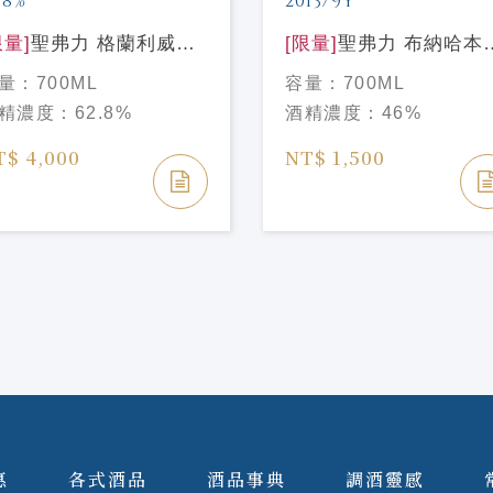
限量]
聖弗力 格蘭利威
[限量]
聖弗力 布納哈本
006/15年62.8%
2013/9年 SIGNATORY
量：
700ML
容量：
700ML
IGNATORY
BUNNAHABHAIN
精濃度：
62.8%
酒精濃度：
46%
LENLIVET 2006/13Y
2013/9Y
2.8%
T$ 4,000
NT$ 1,500
惠
各式酒品
酒品事典
調酒靈感