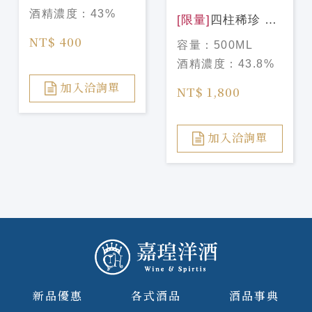
酒精濃度：
43%
[限量]
四柱稀珍 限
量 夏多內桶 琴酒
NT$ 400
容量：
500ML
Four Pillars
酒精濃度：
43.8%
Chardonnnay
Barrel Gin
加入洽詢單
NT$ 1,800
加入洽詢單
新品優惠
各式酒品
酒品事典