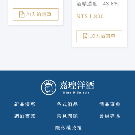
酒精濃度：
43.8%
Chardonnnay
Barrel Gin
加入洽詢單
NT$ 1,800
加入洽詢單
新品優惠
各式酒品
酒品事典
調酒靈感
常見問題
會員專區
隱私權政策