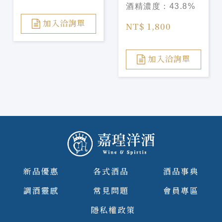
酒精濃度：
43.8%
Chardonnnay
Barrel Gin
加入洽詢單
NT$ 1,800
加入洽詢單
新品優惠
各式酒品
酒品事典
調酒靈感
常見問題
會員專區
隱私權政策