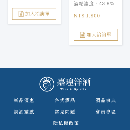
酒精濃度：
43.8%
Chardonnnay
Barrel Gin
加入洽詢單
NT$ 1,800
加入洽詢單
新品優惠
各式酒品
酒品事典
調酒靈感
常見問題
會員專區
隱私權政策