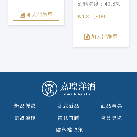
酒精濃度：
43.8%
Chardonnnay
Barrel Gin
加入洽詢單
NT$ 1,800
加入洽詢單
新品優惠
各式酒品
酒品事典
調酒靈感
常見問題
會員專區
隱私權政策