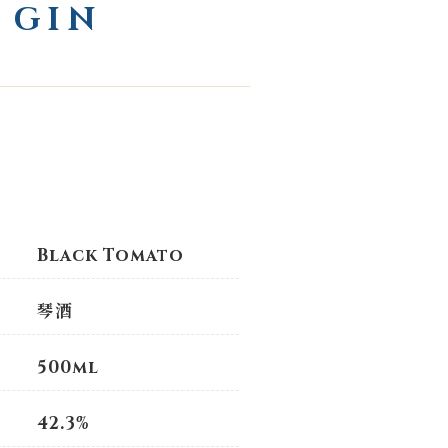
 GIN
Black Tomato
琴酒
500ml
42.3%