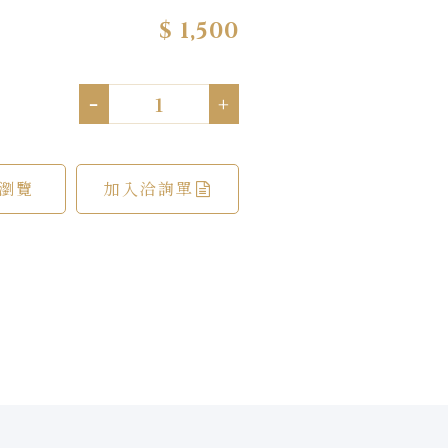
$ 1,500
-
+
瀏覽
加入洽詢單