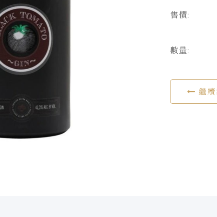
售價:
數量:
繼續