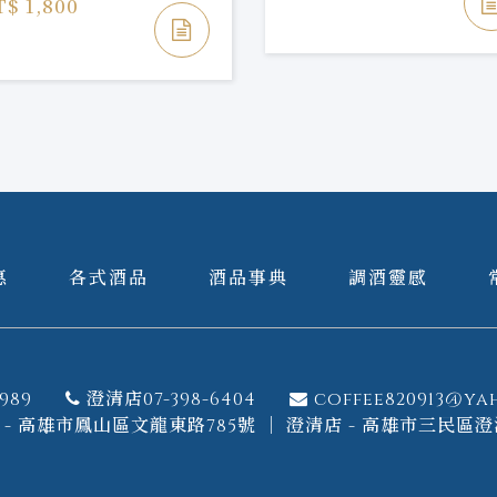
T$ 1,800
惠
各式酒品
酒品事典
調酒靈感
989
澄清店07-398-6404
coffee820913@ya
- 高雄市鳳山區文龍東路785號 ｜ 澄清店 - 高雄市三民區澄