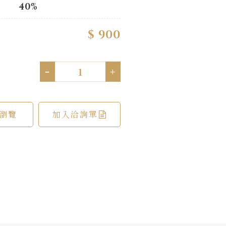
40%
$ 900
-
+
瀏覽
加入洽詢單