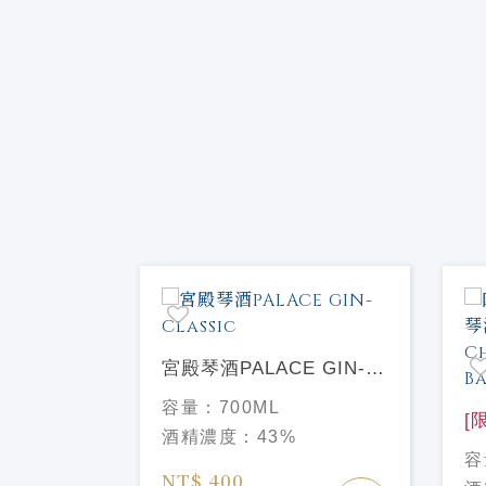
組
宮殿琴酒PALACE GIN-
Classic
容量：
700ML
[
酒精濃度：
43%
內
容
Ch
NT$ 400