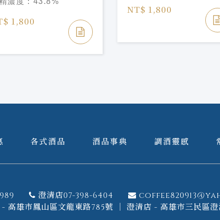
精濃度：
43.8%
NT$ 1,800
T$ 1,800
惠
各式酒品
酒品事典
調酒靈感
989
澄清店07-398-6404
coffee820913@ya
- 高雄市鳳山區文龍東路785號 ｜ 澄清店 - 高雄市三民區澄