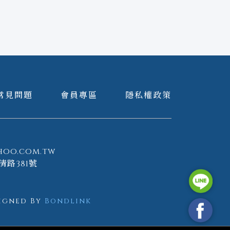
常見問題
會員專區
隱私權政策
hoo.com.tw
清路381號
igned By
Bondlink