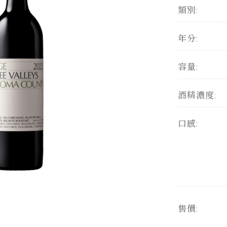
類別:
年分:
容量:
酒精濃度:
口感:
售價: