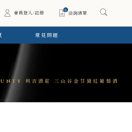
0
會員登入/註冊
洽詢清單
感
常見問題
 COUNTY 利吉酒莊 三山谷金芬黛紅葡萄酒