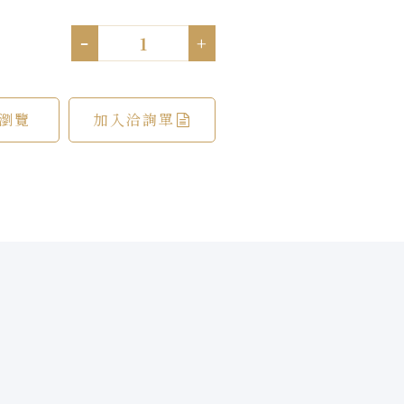
-
+
瀏覽
加入洽詢單