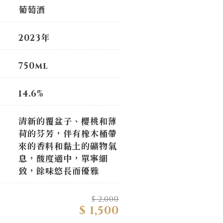
葡萄酒
2023年
750ml
14.6%
清新的覆盆子、櫻桃和薄
荷的芬芳，伴有橡木桶帶
來的香料和黏土的礦物氣
息，酸度適中，單寧細
致，餘味悠長而優雅
$ 2,000
$ 1,500