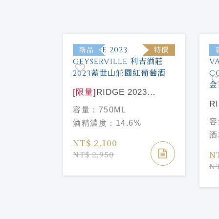
特價
新品
特價
帕梅洛
[限量]
RIDGE 2023
 Valley
GEYSERVILLE 利吉酒莊
R
容量：
750ML
2023蓋世山莊園紅葡萄酒
V
容
酒精濃度：
14.6%
COU
酒
谷
NT$ 2,100
N
NT$ 2,950
NT