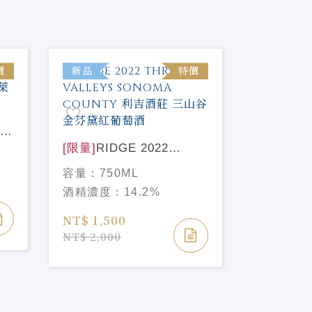
價
新品
特價
新品
ton
[限量]
RID
3萊
[限量]
RIDGE 2022
Bello 
容量：
75
THREE VALLEYS
貝羅園
容量：
750ML
酒精濃度
SONOMA COUNTY 利吉
酒精濃度：
14.2%
酒莊 三山谷金芬黛紅葡萄
NT$ 7,8
酒
NT$ 1,500
NT$ 8,80
NT$ 2,000