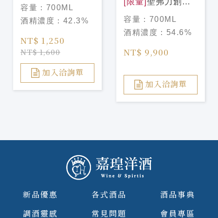
年PX 2026限定版
[限量]
聖弗力創辦
容量：
700ML
Glengoyne 12
人系列 格蘭路思
容量：
700ML
酒精濃度：
42.3%
Year Old PX Cask
1995/30年#6979
酒精濃度：
54.6%
Edition 2026
54.6%單桶原酒
NT$ 1,250
SIGNATORY
NT$ 9,900
NT$ 1,600
GLEN
ROTHES1995/30Y
加入洽詢單
#6979 54.6%
加入洽詢單
新品優惠
各式酒品
酒品事典
調酒靈感
常見問題
會員專區