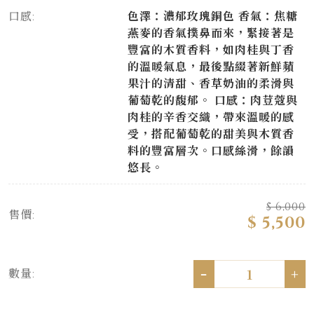
口感:
色澤：濃郁玫瑰銅色 香氣：焦糖
燕麥的香氣撲鼻而來，緊接著是
豐富的木質香料，如肉桂與丁香
的溫暖氣息，最後點綴著新鮮蘋
果汁的清甜、香草奶油的柔滑與
葡萄乾的馥郁。 口感：肉荳蔻與
肉桂的辛香交織，帶來溫暖的感
受，搭配葡萄乾的甜美與木質香
料的豐富層次。口感絲滑，餘韻
悠長。
$ 6,000
售價:
$ 5,500
-
+
數量: