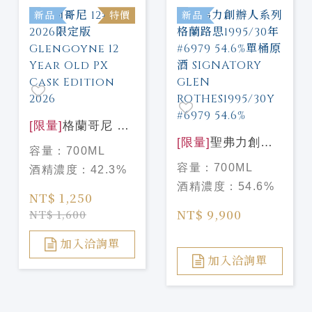
新品
特價
新品
[限量]
格蘭哥尼 12
年PX 2026限定版
[限量]
聖弗力創辦
容量：
700ML
Glengoyne 12
人系列 格蘭路思
容量：
700ML
酒精濃度：
42.3%
Year Old PX Cask
1995/30年#6979
酒精濃度：
54.6%
Edition 2026
54.6%單桶原酒
NT$ 1,250
SIGNATORY
NT$ 9,900
NT$ 1,600
GLEN
ROTHES1995/30Y
加入洽詢單
#6979 54.6%
加入洽詢單