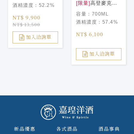
Signet Reserve
[限量]
高登麥克菲
酒精濃度：
52.2%
PX雪莉桶過桶 格
爾 天使甄選#4 格
容量：
700ML
蘭傑 稀印
NT$ 9,900
蘭利威 2003/21年
酒精濃度：
57.4%
NT$ 13,500
Gordon &
MacPhail
NT$ 6,100
加入洽詢單
Glenlivet
2003/21Y
加入洽詢單
新品優惠
各式酒品
酒品事典