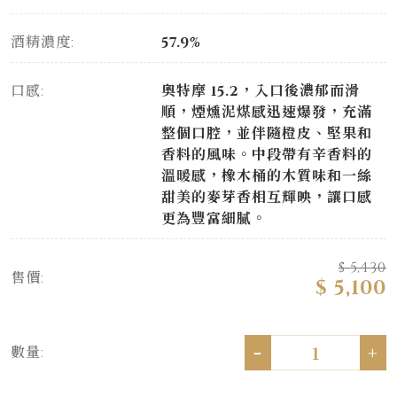
酒精濃度:
57.9%
口感:
奧特摩 15.2，入口後濃郁而滑
順，煙燻泥煤感迅速爆發，充滿
整個口腔，並伴隨橙皮、堅果和
香料的風味。中段帶有辛香料的
溫暖感，橡木桶的木質味和一絲
甜美的麥芽香相互輝映，讓口感
更為豐富細膩。
$ 5,430
售價:
$ 5,100
-
+
數量: