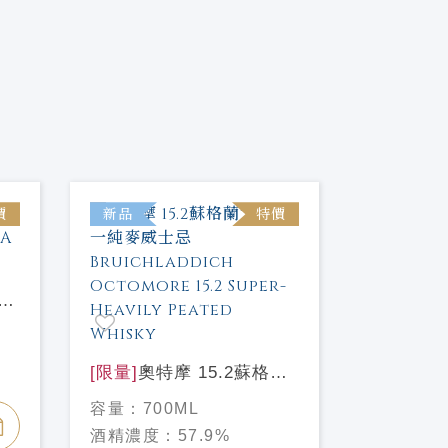
價
新品
特價
新品
冰
le
[限量]
奧特摩 15.2蘇格蘭
[限量]
奧特
大麥單一純麥威士忌
大麥單一
容量：
700ML
容量：
70
Bruichladdich Octomore
Bruichla
酒精濃度：
57.9%
酒精濃度
15.2 Super-Heavily
15.1 Sup