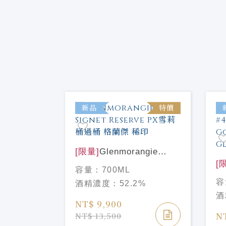
新品
特價
[限量]
Glenmorangie
Signet Reserve PX雪莉
[
容量：
700ML
桶過桶 格蘭傑 稀印
甄
容
酒精濃度：
52.2%
創辦人精選
年 
酒
7年 #201
Gl
NT$ 9,900
age
N
NT$ 13,500
%
ice