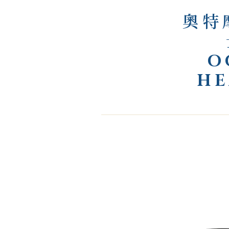
奧特
O
HE