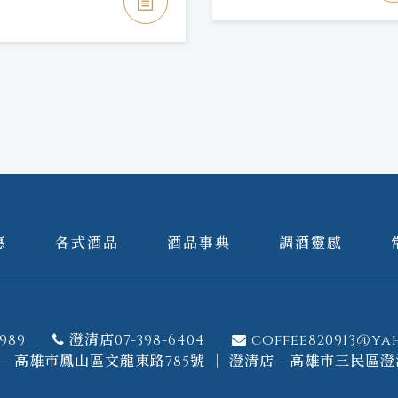
惠
各式酒品
酒品事典
調酒靈感
989
澄清店07-398-6404
coffee820913@ya
- 高雄市鳳山區文龍東路785號 ｜ 澄清店 - 高雄市三民區澄