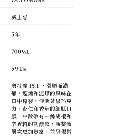
Octomore
威士忌
5年
700ml
59.1%
奧特摩 15.1 ，滑順而濃
郁，煙燻和泥煤的風味在
口中爆發，伴隨著黑巧克
力、杏仁和香草的細膩口
感。中段帶有一絲胡椒和
辛香料的刺激感，讓整體
層次更加豐富，並呈現微