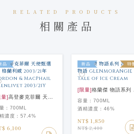
RELATED PRODUCTS
相關產品
新品
新品
特
[限量]
格蘭傑 物語系列 
限量]
高登麥克菲爾 天使
淇淋物語
容量：
700ML
選#4 格蘭利威 2003/21
GLENMORANGIE A Ta
量：
700ML
酒精濃度：
46%
Gordon & MacPhail
of Ice Cream
精濃度：
57.4%
enlivet 2003/21Y
NT$ 1,850
T$ 6,100
NT$ 2,400