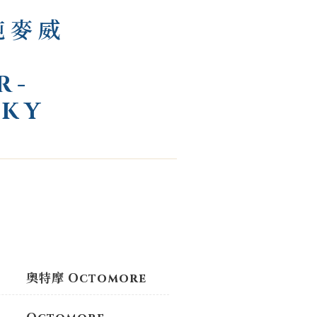
純麥威
H
R-
SKY
奧特摩 Octomore