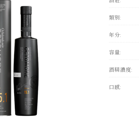
酒莊:
類別:
年分:
容量:
酒精濃度:
口感: