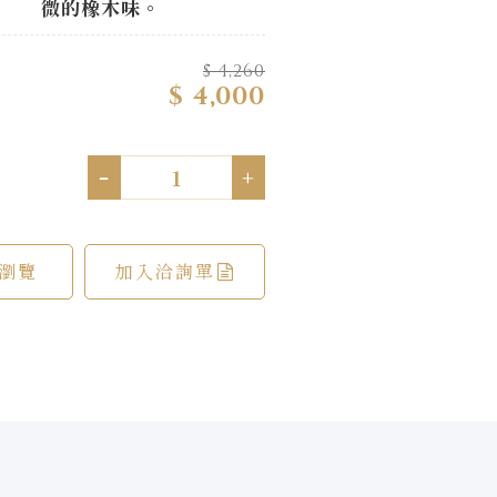
微的橡木味。
$ 4,260
$ 4,000
-
+
瀏覽
加入洽詢單