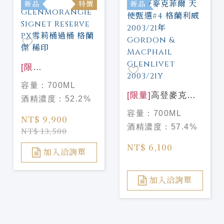
新品
特價
新品
[限
量]
Glenmorangie
容量：
700ML
Signet Reserve
[限量]
高登麥克菲
酒精濃度：
52.2%
PX雪莉桶過桶 格
爾 天使甄選#4 格
容量：
700ML
蘭傑 稀印
NT$ 9,900
蘭利威 2003/21年
酒精濃度：
57.4%
NT$ 13,500
Gordon &
MacPhail
NT$ 6,100
加入洽詢單
Glenlivet
2003/21Y
加入洽詢單