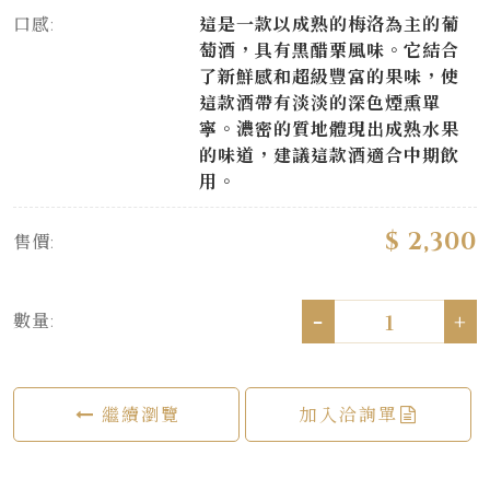
口感:
這是一款以成熟的梅洛為主的葡
萄酒，具有黑醋栗風味。它結合
了新鮮感和超級豐富的果味，使
這款酒帶有淡淡的深色煙熏單
寧。濃密的質地體現出成熟水果
的味道，建議這款酒適合中期飲
用。
$ 2,300
售價:
-
+
數量:
繼續瀏覽
加入洽詢單