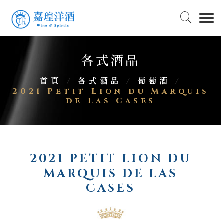
各式酒品
首頁
/
各式酒品
/
葡萄酒
/
2021 Petit Lion du Marquis
de Las Cases
2021 PETIT LION DU
MARQUIS DE LAS
CASES