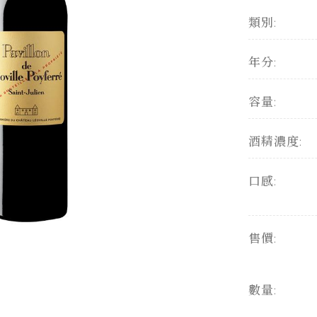
類別:
年分:
容量:
酒精濃度:
口感:
售價:
數量: