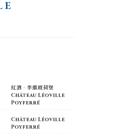
LE
紅酒 - 李維玻荷堡
Château Léoville
Poyferré
Château Léoville
Poyferré