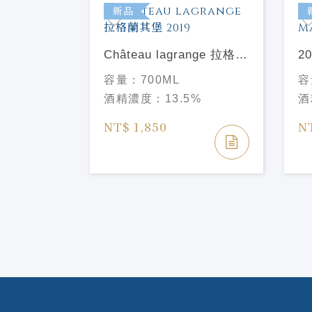
特價
新品
Château lagrange 拉格蘭
20
其堡 2019
Ma
容量：
700ML
容
e saint
酒精濃度：
13.5%
酒
cru 2021
堡 二軍
NT$ 1,850
N
%