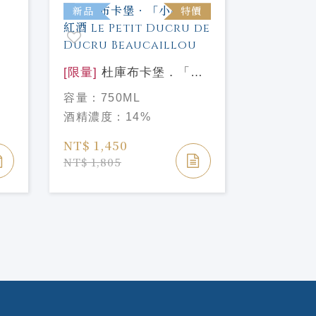
新品
特價
新品
[限量]
杜庫布卡堡．「小
杜庫」紅酒 Le Petit
Aromes d
容量：
750ML
Ducru de Ducru
emilion g
容量：
75
酒精濃度：
14%
Beaucaillou
法國波爾
酒精濃度
紅酒
NT$ 1,450
NT$ 3,4
NT$ 1,805
NT$ 4,60