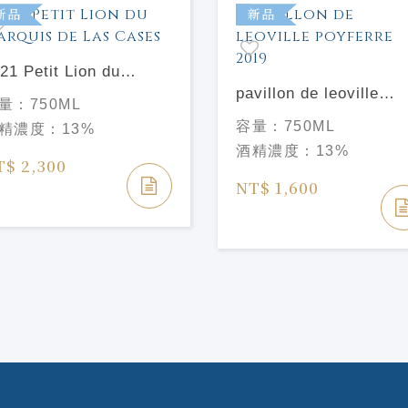
新品
新品
21 Petit Lion du
rquis de Las Cases
pavillon de leoville
量：
750ML
poyferre 2019
容量：
750ML
精濃度：
13%
酒精濃度：
13%
T$ 2,300
NT$ 1,600