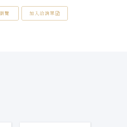
瀏覽
加入洽詢單