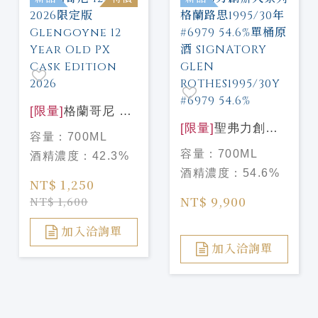
[限量]
格蘭哥尼 12
年PX 2026限定版
[限量]
聖弗力創辦
容量：
700ML
Glengoyne 12
人系列 格蘭路思
容量：
700ML
酒精濃度：
42.3%
Year Old PX Cask
1995/30年#6979
酒精濃度：
54.6%
Edition 2026
54.6%單桶原酒
NT$ 1,250
SIGNATORY
NT$ 9,900
NT$ 1,600
GLEN
ROTHES1995/30Y
加入洽詢單
#6979 54.6%
加入洽詢單