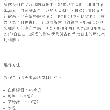
請隊長到在哈瓦那的酒吧中，將當地生產的百加得白蘭
姆酒與可口可樂混合，並加入萊姆汁，創造出這款清爽
的飲品。他在舉杯時常說：「Por Cuba Libre！」意
為「為了自由古巴！」以慶祝古巴的獨立。雖然部分歷
史細節可能存在爭議，例如(1898年可口可樂還沒引進古
巴)但自由古巴調酒的誕生背景與古巴爭取自由的歷史密
切相關。
製作方法
製作自由古巴調酒所需材料如下：
白蘭姆酒：45毫升
可樂：120毫升
萊姆汁：5-10毫升
冰塊