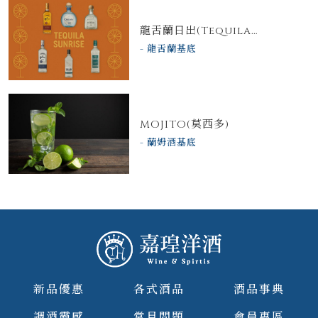
龍舌蘭日出(Tequila
Sunrise)
龍舌蘭基底
MOJITO(莫西多)
蘭姆酒基底
新品優惠
各式酒品
酒品事典
調酒靈感
常見問題
會員專區