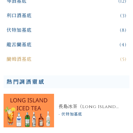
琴酒基底
(12)
利口酒基底
(3)
伏特加基底
(8)
龍舌蘭基底
(4)
蘭姆酒基底
(5)
熱門調酒靈感
長島冰茶（Long Island
Iced Tea）：一杯看起來像
伏特加基底
茶、實際是高濃度的「高球怪
物」