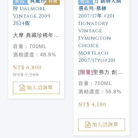
新品
特價
新品
大摩 典藏珍稀年份
Dalmore Vintage
容量：
700ML
2009 2024版
酒精濃度：
48.9%
NT$ 6,800
[限量]
聖弗力 創辦
NT$ 7,200
人精選系列-慕赫
容量：
700ML
2007/17年 #201
加入洽詢單
酒精濃度：
56.8%
Signatory Vintage
Symington Choice
NT$ 4,180
Mortlach
2007/17yo#201
加入洽詢單