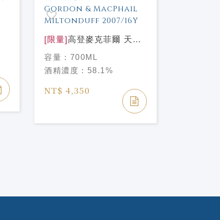
噶瑪蘭 金
一麥芽威
容量：
70
莉
[限量]
高登麥克菲爾 天使
酒精濃度
甄選#3 米爾頓道夫
容量：
700ML
2007/16年 Gordon &
NT$ 2,2
酒精濃度：
58.1%
MacPhail Miltonduff
NT$ 2,50
2007/16Y
NT$ 4,350