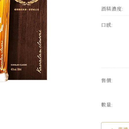
酒精濃度:
口感:
售價:
數量: