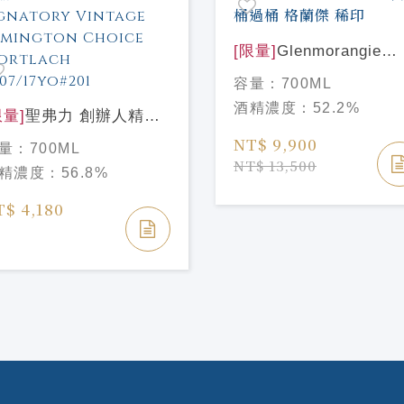
[限量]
Glenmorangie
Signet Reserve PX雪
容量：
700ML
桶過桶 格蘭傑 稀印
酒精濃度：
52.2%
限量]
聖弗力 創辦人精選
列-慕赫2007/17年 #201
NT$ 9,900
量：
700ML
gnatory Vintage
NT$ 13,500
精濃度：
56.8%
mington Choice
rtlach 2007/17yo#201
T$ 4,180