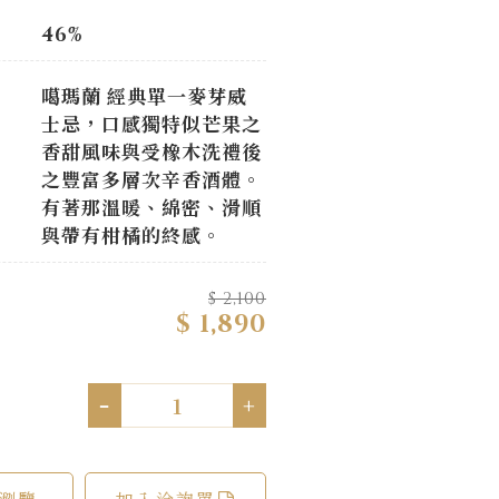
46%
噶瑪蘭 經典單一麥芽威
士忌，口感獨特似芒果之
香甜風味與受橡木洗禮後
之豐富多層次辛香酒體。
有著那溫暖、綿密、滑順
與帶有柑橘的終感。
$ 2,100
$ 1,890
-
+