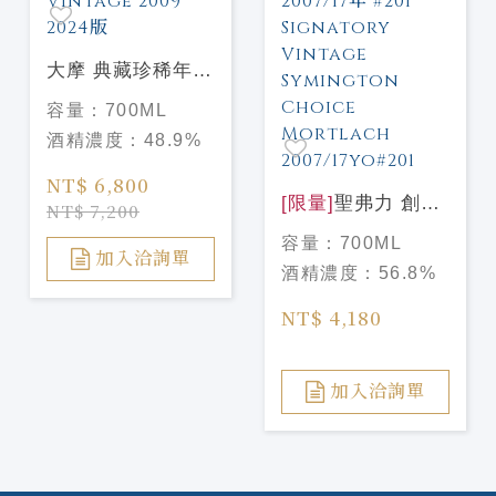
大摩 典藏珍稀年份
Dalmore Vintage
容量：
700ML
2009 2024版
酒精濃度：
48.9%
NT$ 6,800
[限量]
聖弗力 創辦
NT$ 7,200
人精選系列-慕赫
容量：
700ML
2007/17年 #201
加入洽詢單
酒精濃度：
56.8%
Signatory Vintage
Symington Choice
NT$ 4,180
Mortlach
2007/17yo#201
加入洽詢單