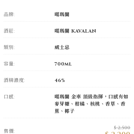
品牌:
噶瑪蘭
酒莊:
噶瑪蘭 KAVALAN
類別:
威士忌
容量:
700ml
酒精濃度:
46%
口感:
噶瑪蘭 金車 頂級指揮，口感有如
麥芽糖、柑橘、核桃、香草、香
蕉、椰子
$ 2,500
售價: