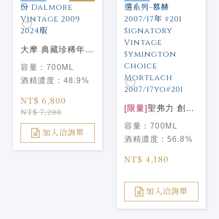
大摩 典藏珍稀年份
Dalmore Vintage
容量：
700ML
2009 2024版
酒精濃度：
48.9%
NT$ 6,800
[限量]
聖弗力 創辦
NT$ 7,200
人精選系列-慕赫
容量：
700ML
2007/17年 #201
加入洽詢單
酒精濃度：
56.8%
Signatory Vintage
Symington Choice
NT$ 4,180
Mortlach
2007/17yo#201
加入洽詢單