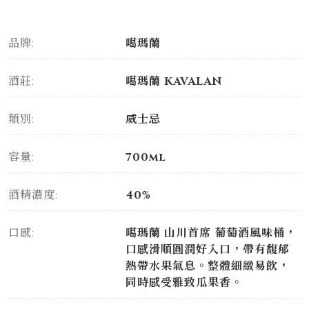
品牌:
噶瑪蘭
酒莊:
噶瑪蘭 KAVALAN
類別:
威士忌
容量:
700ml
酒精濃度:
40%
口感:
噶瑪蘭 山川首席 葡萄酒風味桶，
口感滑順圓潤好入口，帶有馥郁
熱帶水果氣息。整體細緻易飲，
同時感受雅致瓜果香。