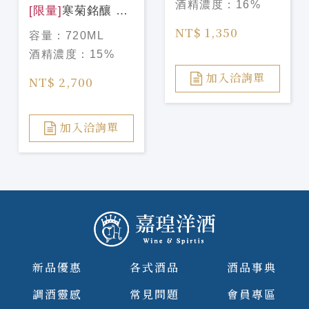
酒精濃度：
16%
[限量]
寒菊銘釀 電
照菊 39 Sparkling
NT$ 1,350
容量：
720ML
純米大吟釀
酒精濃度：
15%
Luminous
Emblem 720ml
加入洽詢單
NT$ 2,700
加入洽詢單
新品優惠
各式酒品
酒品事典
調酒靈感
常見問題
會員專區