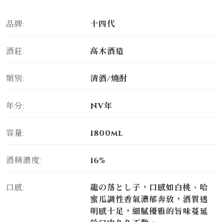
品牌:
十四代
酒莊:
高木酒造
類別:
清酒/燒酎
年分:
NV年
容量:
1800ml
酒精濃度:
16%
口感:
龍の落とし子，口感如白桃、哈
蜜瓜調性香氣濃郁奔放，酒質透
明感十足，細膩優雅的旨味蔓延